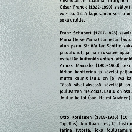
Akvinolaisen laatima liturginen 
César Franck (1822-1890) sisällytt
voix op. 12. Alkuperäinen versio on 
sekä uruille.
Franz Schubert (1797-1828) sävels
Maria (Terve Maria) tunnetun laulu
alun perin Sir Walter Scottin sa
piiloutunut, ja hän rukoilee apua 
esitetään kuitenkin eniten latinank
Armas Maasalo (1905-1960) teki
kirkon kanttorina ja sävelsi palj
mutta kaunis laulu on [8] Mä kan
Tässä sävellyksessä säveltäjä on
jouluvirren melodiaa. Laulu on osa 
Joulun kellot (san. Helmi Auvinen)
Otto Kotilaisen (1868-1936) [10]
Topelius) kuullaan levyllä instr
tarina tytöstä, joka jouluaamu