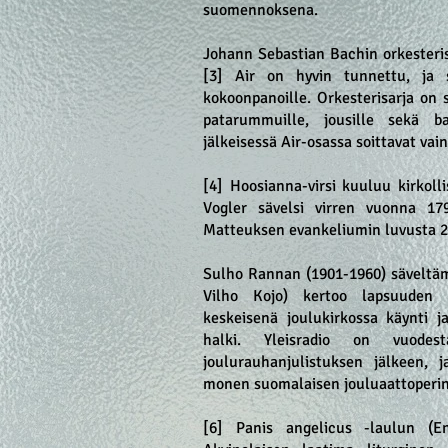
suomennoksena.
Johann Sebastian Bachin orkesteris
[3] Air on hyvin tunnettu, ja s
kokoonpanoille. Orkesterisarja on s
patarummuille, jousille sekä b
jälkeisessä Air-osassa soittavat vai
[4] Hoosianna-virsi kuuluu kirkoll
Vogler sävelsi virren vuonna 17
Matteuksen evankeliumin luvusta 2
Sulho Rannan (1901-1960) säveltämä
Vilho Kojo) kertoo lapsuuden j
keskeisenä joulukirkossa käynti j
halki. Yleisradio on vuode
joulurauhanjulistuksen jälkeen, j
monen suomalaisen jouluaattoperint
[6] Panis angelicus -laulun (E