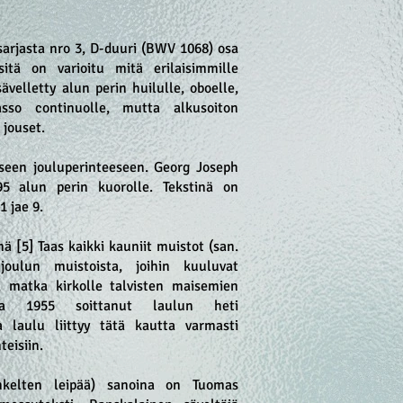
arjasta nro 3, D-duuri (BWV 1068) osa
itä on varioitu mitä erilaisimmille
ävelletty alun perin huilulle, oboelle,
asso continuolle, mutta alkusoiton
n jouset.
iseen jouluperinteeseen. Georg Joseph
95 alun perin kuorolle. Tekstinä on
1 jae 9.
 [5] Taas kaikki kauniit muistot (san.
oulun muistoista, joihin kuuluvat
a matka kirkolle talvisten maisemien
sta 1955 soittanut laulun heti
a laulu liittyy tätä kautta varmasti
eisiin.
nkelten leipää) sanoina on Tuomas