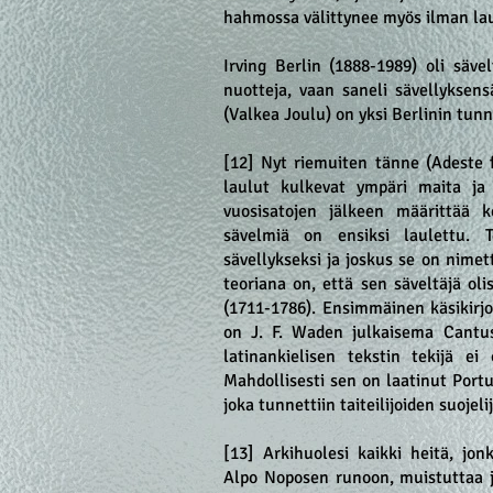
hahmossa välittynee myös ilman lau
Irving Berlin (1888-1989) oli säve
nuotteja, vaan saneli sävellyksens
(Valkea Joulu) on yksi Berlinin tun
[12] Nyt riemuiten tänne (Adeste f
laulut kulkevat ympäri maita ja 
vuosisatojen jälkeen määrittää 
sävelmiä on ensiksi laulettu. 
sävellykseksi ja joskus se on nimet
teoriana on, että sen säveltäjä ol
(1711-1786). Ensimmäinen käsikirjoi
on J. F. Waden julkaisema Cantus
latinankielisen tekstin tekijä ei 
Mahdollisesti sen on laatinut Port
joka tunnettiin taiteilijoiden suoje
[13] Arkihuolesi kaikki heitä, jon
Alpo Noposen runoon, muistuttaa jo