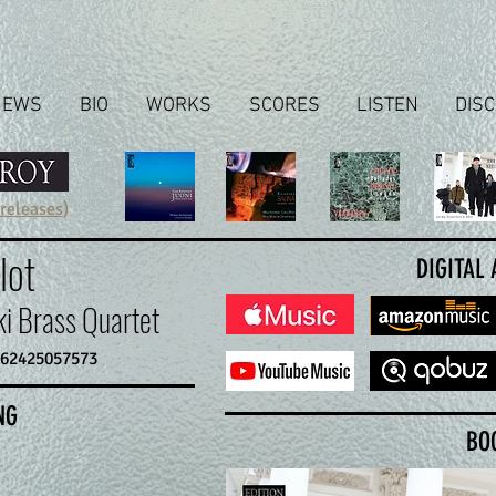
NEWS
BIO
WORKS
SCORES
LISTEN
DIS
 releases
)
lot
DIGITAL
i Brass Quartet
662425057573
NG
BO