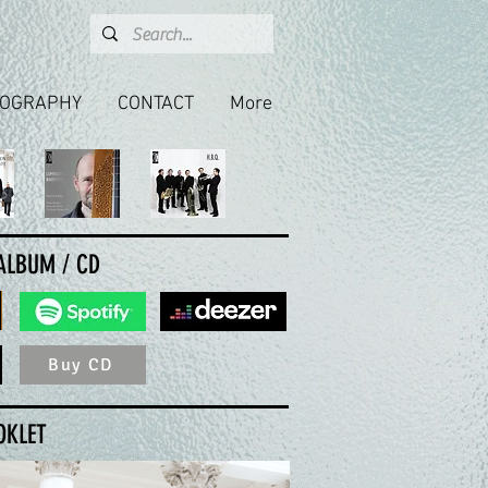
COGRAPHY
CONTACT
More
 ALBUM / CD
Buy CD
OKLET