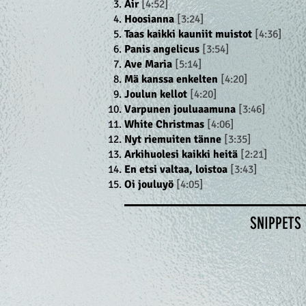
Air
[4:52]
Hoosianna
[3:24]
Taas kaikki kauniit muistot
[4:36]
Panis angelicus
[3:54]
Ave Maria
[5:14]
Mä kanssa enkelten
[4:20]
Joulun kellot
[4:20]
Varpunen jouluaamuna
[3:46]
White Christmas
[4:06]
Nyt riemuiten tänne
[3:35]
Arkihuolesi kaikki heitä
[2:21]
En etsi valtaa, loistoa
[3:43]
Oi jouluyö
[4:05]
SNIPPETS