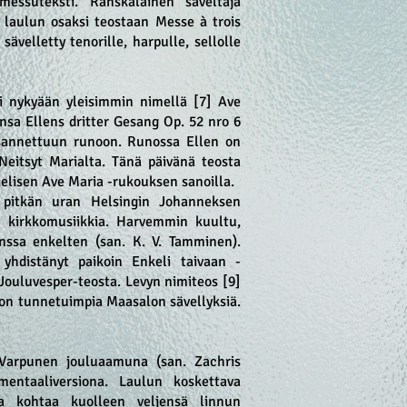
messuteksti. Ranskalainen säveltäjä
i laulun osaksi teostaan Messe à trois
sävelletty tenorille, harpulle, sellolle
i nykyään yleisimmin nimellä [7] Ave
nsa Ellens dritter Gesang Op. 52 nro 6
ksannettuun runoon. Runossa Ellen on
Neitsyt Marialta. Tänä päivänä teosta
ielisen Ave Maria -rukouksen sanoilla.
 pitkän uran Helsingin Johanneksen
on kirkkomusiikkia. Harvemmin kuultu,
ssa enkelten (san. K. V. Tamminen).
 yhdistänyt paikoin Enkeli taivaan -
Jouluvesper-teosta. Levyn nimiteos [9]
 on tunnetuimpia Maasalon sävellyksiä.
 Varpunen jouluaamuna (san. Zachris
umentaaliversiona. Laulun koskettava
na kohtaa kuolleen veljensä linnun