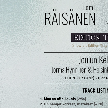
Tomi
RÄI
SÄ
N
E
N
(
show all Edition Troy
Joulun Kel
Jorma Hynninen & Helsink
EDTCD 003 (2012) • UPC 
TRACK LISTI
Maa on niin kaunis
[2:54]
On hanget korkeat, nietokset
[4:20]