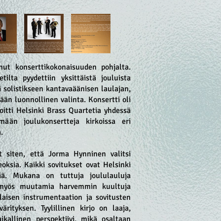
ut konserttikokonaisuuden pohjalta.
ilta pyydettiin yksittäistä jouluista
i solistikseen kantavaäänisen laulajan,
än luonnollinen valinta. Konsertti oli
oitti Helsinki Brass Quartetia yhdessä
ään joulukonsertteja kirkoissa eri
a.
t siten, että Jorma Hynninen valitsi
oksia. Kaikki sovitukset ovat Helsinki
iä. Mukana on tuttuja joululauluja
 myös muutamia harvemmin kuultuja
ilaisen instrumentaation ja sovitusten
rityksen. Tyylillinen kirjo on laaja,
kallinen perspektiivi, mikä osaltaan