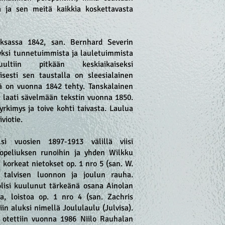
a ja sen meitä kaikkia koskettavasta
ksassa 1842, san. Bernhard Severin
yksi tunnetuimmista ja lauletuimmista
ultiin pitkään keskiaikaiseksi
isesti sen taustalla on sleesialainen
ä on vuonna 1842 tehty. Tanskalainen
n laati sävelmään tekstin vuonna 1850.
yrkimys ja toive kohti taivasta. Laulua
viotie.
si vuosien 1897-1913 välillä viisi
 Topeliuksen runoihin ja yhden Wilkku
korkeat nietokset op. 1 nro 5 (san. W.
t talvisen luonnon ja joulun rauha.
lisi kuulunut tärkeänä osana Ainolan
aa, loistoa op. 1 nro 4 (san. Zachris
in aluksi nimellä Joululaulu (Julvisa).
u otettiin vuonna 1986 Niilo Rauhalan