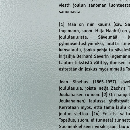
viestii joulun sanoman luonteest
sanomasta.
[1] Maa on niin kaunis (säv. Sa
Ingemann, suom. Hilja Haahti) on 
joululauluista. Sävelmää lu
pyhiinvaellushymniksi, mutta ilme
kansalaulu, jonka pohjalta sävelm
kirjailija Berhard Severin Ingeman
Laulun tekstistä välittyy ihmisen p
esitetäänkin joskus myös nimellä Toi
Jean Sibelius (1865-1957) sävel
joululaulua, joista neljä Zachris
Joukahaisen runoon. [2] On hanget 
Joukahainen) laulussa yhdistyvä
Kerrotaan myös, että tämä laulu o
joulun viettoa. [14] En etsi valt
Topelius, suom. ei tunneta) tunnetti
Suomenkieliseen virsikirjaan laul