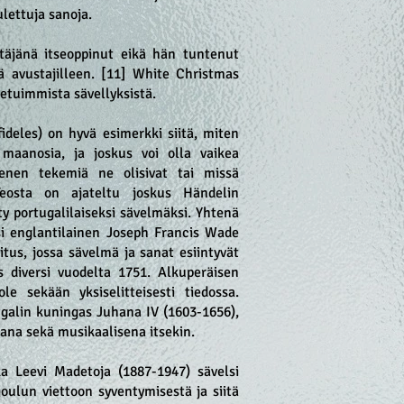
lettuja sanoja.
ltäjänä itseoppinut eikä hän tuntenut
ä avustajilleen. [11] White Christmas
netuimmista sävellyksistä.
ideles) on hyvä esimerkki siitä, miten
maanosia, ja joskus voi olla vaikea
kenen tekemiä ne olisivat tai missä
Teosta on ajateltu joskus Händelin
ty portugalilaiseksi sävelmäksi. Yhtenä
isi englantilainen Joseph Francis Wade
tus, jossa sävelmä ja sanat esiintyvät
 diversi vuodelta 1751. Alkuperäisen
ole sekään yksiselitteisesti tiedossa.
ugalin kuningas Juhana IV (1603-1656),
lijana sekä musikaalisena itsekin.
ka Leevi Madetoja (1887-1947) sävelsi
ulun viettoon syventymisestä ja siitä