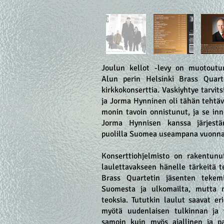
Joulun kellot -levy on muotoutun
Alun perin Helsinki Brass Quartet
kirkkokonserttia. Vaskiyhtye tarvits
ja Jorma Hynninen oli tähän tehtävä
monin tavoin onnistunut, ja se inn
Jorma Hynnisen kanssa järjestäm
puolilla Suomea useampana vuonn
Konserttiohjelmisto on rakentunu
laulettavakseen hänelle tärkeitä te
Brass Quartetin jäsenten tekem
Suomesta ja ulkomailta, mutta
teoksia. Tututkin laulut saavat er
myötä uudenlaisen tulkinnan ja vä
samoin kuin myös ajallinen ja pai