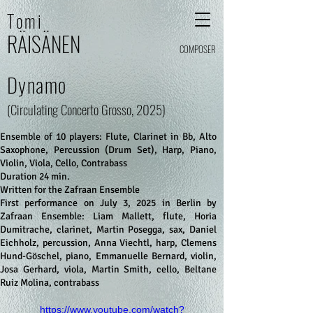
Tomi
RÄI
SÄ
N
E
N
COMPOSER
Dynamo
(Circulating Concerto Grosso, 2025)
Ensemble of 10 players: Flute, Clarinet in Bb, Alto
Saxophone, Percussion (Drum Set), Harp, Piano,
Violin, Viola, Cello, Contrabass
Duration 24 min.
Written for the Zafraan Ensemble
First performance on July 3, 2025 in Berlin by
Zafraan Ensemble: Liam Mallett, flute, Horia
Dumitrache, clarinet, Martin Posegga, sax, Daniel
Eichholz, percussion, Anna Viechtl, harp, Clemens
Hund-Göschel, piano, Emmanuelle Bernard, violin,
Josa Gerhard, viola, Martin Smith, cello, Beltane
Ruiz Molina, contrabass
https://www.youtube.com/watch?