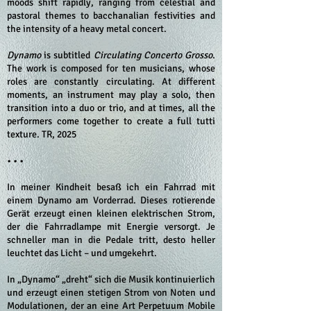
moods shift rapidly, ranging from celestial and
pastoral themes to bacchanalian festivities and
the intensity of a heavy metal concert.
Dynamo
is subtitled
Circulating Concerto Grosso
.
The work is composed for ten musicians, whose
roles are constantly circulating. At different
moments, an instrument may play a solo, then
transition into a duo or trio, and at times, all the
performers come together to create a full tutti
texture. TR, 2025
• • •
In meiner Kindheit besaß ich ein Fahrrad mit
einem Dynamo am Vorderrad. Dieses rotierende
Gerät erzeugt einen kleinen elektrischen Strom,
der die Fahrradlampe mit Energie versorgt. Je
schneller man in die Pedale tritt, desto heller
leuchtet das Licht – und umgekehrt.
In „Dynamo“ „dreht“ sich die Musik kontinuierlich
und erzeugt einen stetigen Strom von Noten und
Modulationen, der an eine Art Perpetuum Mobile